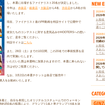
し、本選に出場するファイナリスト20名が決定しました。
今年は、
赤坂店
・
銀座店
・
大阪店
から4名、
渋谷店
から8名が出
2026年
場いたします。
202
お客様
現在、ファイナリスト達のPR動画を特設サイトで公開中で
うござ
す。
通りご案
彼女たちのコンテストに対する意気込みやHOOTERSへの想い
2026年
など、是非ご覧ください。
202
付締め
特設サイトは
こちら
お客様
きあり
また、28日（土）までの10日間、この20名での事前投票を店
しており
内で実施いたします。
2026年
いただいた票は本選時に加算されますので、本選に来られない
202
方はぜひご投票ください。
関して
お客様
なお、3月2日の本選チケットは各店で販売中！
きあり
を ..
購入をお勧めいたします。
水着と、自分を表現したオリジナルコスチュームでのウォーキン
約350名の投票により、グランプリ1名と準グランプリ4名を決