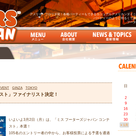
アメリカ・フロリダ発！各種パーティーもできるカジュアルアメリカンダイニン
パーティーのように明るくて楽
フータ
日
EVENT
GINZA
TOKYO
テスト」ファイナリスト決定！
2
9
16
23
いよいよ3月2日（月）は、「ミス フーターズジャパン コンテ
30
« 1月
スト」本選！
105名のエントリー者の中から、お客様投票による予選を通過