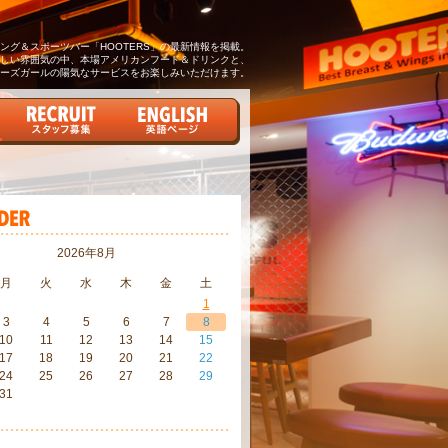
グ＆スポーツバー「HOOTERS」の最新情報を掲載。
しい雰囲気の中、本場アメリカンフード＆ドリンクと、
ーズガールの陽気なサービスをお楽しみいただけます。
2026年8月
月
火
水
木
金
土
1
3
4
5
6
7
8
10
11
12
13
14
15
17
18
19
20
21
22
24
25
26
27
28
29
31