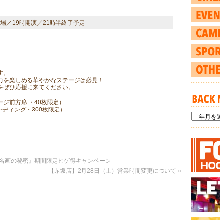
開場／19時開演／21時半終了予定
す。
力を楽しめる華やかなステージは必見！
をぜひ応援に来てください。
テージ前方席 ・40枚限定）
ンディング・300枚限定）
る名画の秘密』期間限定ヒゲ得キャンペーン
【赤坂店】2月28日（土）営業時間変更について
»