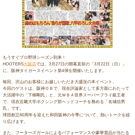
もうすぐプロ野球シーズン到来！
HOOTERS
大阪店
では、3月27日の開幕直前の「3月22日（日）」
に、阪神タイガースイベント第4弾を開催いたします。
毎回、沢山のお客様にお越しいただき大盛況の本イベント。
今回のゲストは、阪神ＯＢで、現在評論家として多方面にわたって
大活躍中の「下柳剛氏」と、元ＷＢＡ世界スーパーフライ級王者
で、現在近畿大学ボクシング部ヘッドコーチを務める「名城信男
氏」です。
球団創立80周年を迎えた和田阪神の今季について、熱いトークを繰
り広げます。
また、フーターズガールによるパフォーマンスや豪華賞品が当たる