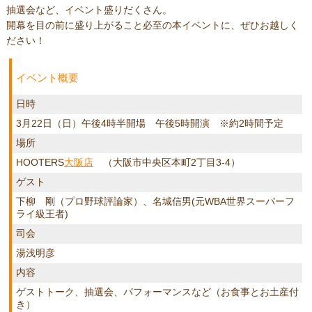
抽選会など、イベント盛りだくさん。
開幕を目の前に盛り上がること必至の本イベントに、ぜひお越しく
ださい！
イベント概要
日時
3月22日（日）午後4時半開場 午後5時開演 ※約2時間予定
場所
HOOTERS
大阪店
（大阪市中央区本町2丁目3-4）
ゲスト
下柳 剛（プロ野球評論家）、名城信男(元WBA世界スーパーフ
ライ級王者)
司会
湯浅明彦
内容
ゲストトーク、抽選会、パフォーマンスなど（お食事とお土産付
き）