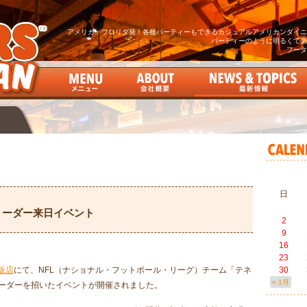
アメリカ・フロリダ発！各種パーティーもできるカジュアルアメリカンダイニン
パーティーのように明るくて楽
フータ
日
リーダー来日イベント
2
9
16
23
阪店
にて、NFL（ナショナル・フットボール・リーグ）チーム「テネ
30
« 1月
ーダーを招いたイベントが開催されました。