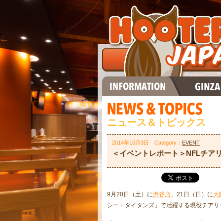
ニュース＆トピックス
2014年10月3日 Category：
EVENT
＜イベントレポート＞NFLチア
9月20日（土）に
渋谷店
、21日（日）に
大
シー・タイタンズ」で活躍する現役チアリ