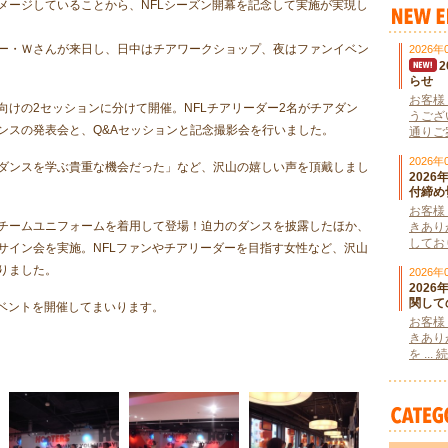
メージしていることから、NFLシーズン開幕を記念して実施が実現し
ー・Ｗさんが来日し、日中はチアワークショップ、夜はファンイベン
2026年
らせ
お客様
けの2セッションに分けて開催。NFLチアリーダー2名がチアダン
うござ
ンスの発表会と、Q&Aセッションと記念撮影会を行いました。
通りご案
2026年
ダンスを学ぶ貴重な機会だった」など、沢山の嬉しい声を頂戴しまし
202
付締め
お客様
チームユニフォームを着用して登場！迫力のダンスを披露したほか、
きあり
しており
サイン会を実施。NFLファンやチアリーダーを目指す女性など、沢山
りました。
2026年
202
関して
イベントを開催してまいります。
お客様
きあり
を ..