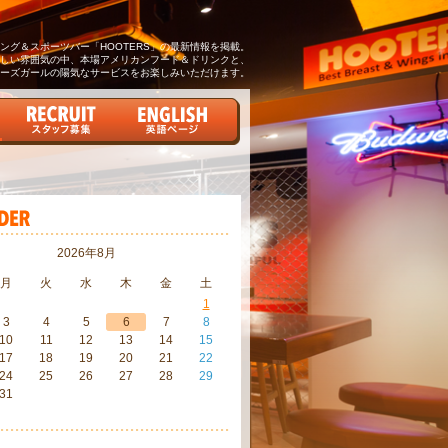
グ＆スポーツバー「HOOTERS」の最新情報を掲載。
しい雰囲気の中、本場アメリカンフード＆ドリンクと、
ーズガールの陽気なサービスをお楽しみいただけます。
2026年8月
月
火
水
木
金
土
1
3
4
5
6
7
8
10
11
12
13
14
15
17
18
19
20
21
22
24
25
26
27
28
29
31