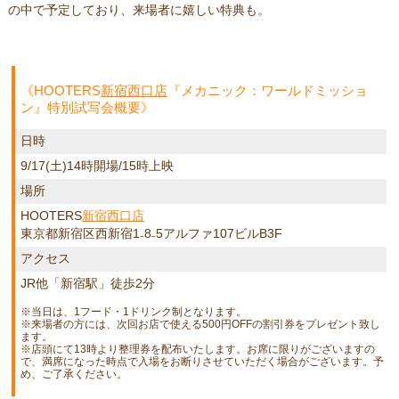
の中で予定しており、来場者に嬉しい特典も。
《HOOTERS
新宿西口店
『メカニック：ワールドミッショ
ン』特別試写会概要》
日時
9/17(土)14時開場/15時上映
場所
HOOTERS
新宿西口店
東京都新宿区西新宿1₋8₋5アルファ107ビルB3F
アクセス
JR他「新宿駅」徒歩2分
※当日は、1フード・1ドリンク制となります。
※来場者の方には、次回お店で使える500円OFFの割引券をプレゼント致し
ます。
※店頭にて13時より整理券を配布いたします。お席に限りがございますの
で、満席になった時点で入場をお断りさせていただく場合がございます。予
め、ご了承ください。