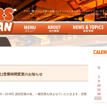
アメリカ・フロリダ発！各種パーティーもできるカジュアルアメリカンダイニン
パーティーのように明るくて楽
フータ
日
(土)営業時間変更のお知らせ
2
9
16
23
1:30～15:00】貸切営業の為、一般営業を休ませていただきます。営業
30
« 1月