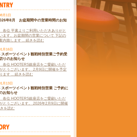
08月1日
2026年8月 お盆期間中の営業時間のお知
 各位 平素よりご利用いただきありがと
います。お盆期間の営業について 下記の
内致します ... 続きを読む
01月16日
6年 スポーツイベント観戦特別営業ご予約受
切りのお知らせ
 各位 HOOTERS銀座店をご愛顧いただ
がとうございます。 2月9日に開催を予定
ます ... 続きを読む
01月13日
6年 スポーツイベント観戦特別営業 ご予約に
のお知らせ
 各位 HOOTERS銀座店をご愛顧いただ
がとうございます。 2026年2月9日に開催
. 続きを読む