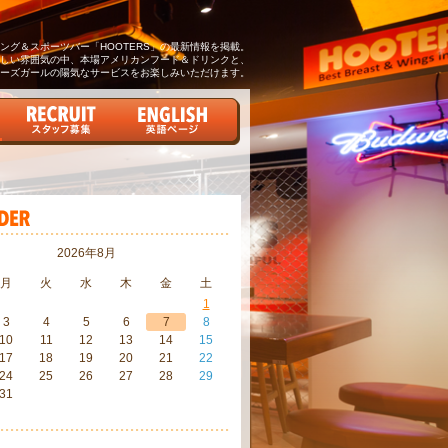
グ＆スポーツバー「HOOTERS」の最新情報を掲載。
しい雰囲気の中、本場アメリカンフード＆ドリンクと、
ーズガールの陽気なサービスをお楽しみいただけます。
2026年8月
月
火
水
木
金
土
1
3
4
5
6
7
8
10
11
12
13
14
15
17
18
19
20
21
22
24
25
26
27
28
29
31