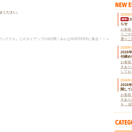
せください。
2026年
らせ
お客様
うござ
ンクラス』とのタイアップの4日間！みんなHOOTERSに集合！！
»
通りご案
2026年
202
付締め
お客様
きあり
しており
2026年
202
関して
お客様
きあり
を ..