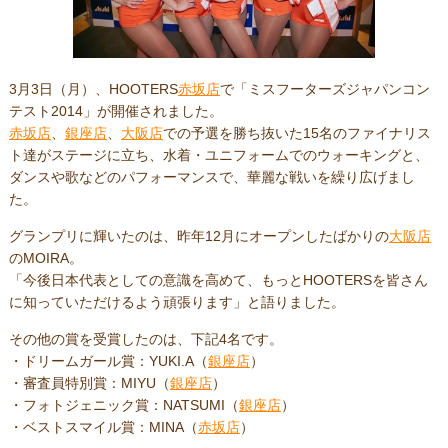
3月3日（月）、HOOTERS
赤坂店
で「ミスフーターズジャパンコン
テスト2014」が開催されました。
赤坂店
、
銀座店
、
大阪店
での予選を勝ち抜いた15名のファイナリス
ト達がステージに立ち、水着・ユニフォームでのウォーキングと、
ダンスや歌などのパフォーマンスで、華麗な戦いを繰り広げまし
た。
グランプリに輝いたのは、昨年12月にオープンしたばかりの
大阪店
のMOIRA。
「今後日本代表としての意識を高めて、もっとHOOTERSを皆さん
に知っていただけるよう頑張ります」と語りました。
その他の賞を受賞したのは、下記4名です。
・ドリームガール賞：YUKI.A（
銀座店
）
・審査員特別賞：MIYU（
銀座店
）
・フォトジェニック賞：NATSUMI（
銀座店
）
・ベストスマイル賞：MINA（
赤坂店
）