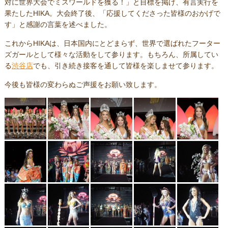
対に世界大会でミスワールドを獲る！」と目標を掲げ、有言実行を
果たしたHIKA。大会終了後、「応援してくださった皆様のおかげで
す」と感謝の言葉を述べました。
これからHIKAは、日本国内にとどまらず、世界で選ばれたフーター
ズガールとして様々な活動をして参ります。もちろん、所属してい
る
渋谷店
でも、引き続き接客を通して皆様を楽しませて参ります。
今後も皆様の変わらぬご声援をお願い致します。