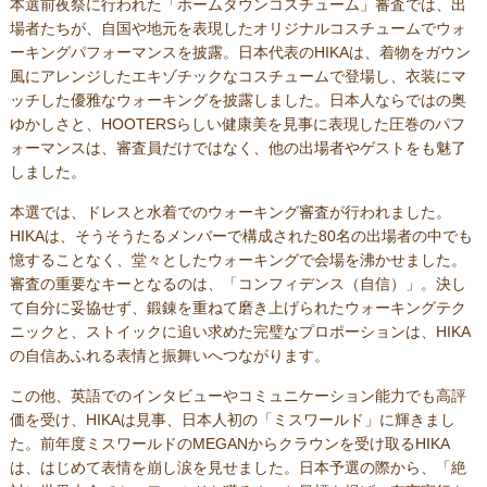
本選前夜祭に行われた「ホームタウンコスチューム」審査では、出
場者たちが、自国や地元を表現したオリジナルコスチュームでウォ
ーキングパフォーマンスを披露。日本代表のHIKAは、着物をガウン
風にアレンジしたエキゾチックなコスチュームで登場し、衣装にマ
ッチした優雅なウォーキングを披露しました。日本人ならではの奥
ゆかしさと、HOOTERSらしい健康美を見事に表現した圧巻のパフ
ォーマンスは、審査員だけではなく、他の出場者やゲストをも魅了
しました。
本選では、ドレスと水着でのウォーキング審査が行われました。
HIKAは、そうそうたるメンバーで構成された80名の出場者の中でも
憶することなく、堂々としたウォーキングで会場を沸かせました。
審査の重要なキーとなるのは、「コンフィデンス（自信）」。決し
て自分に妥協せず、鍛錬を重ねて磨き上げられたウォーキングテク
ニックと、ストイックに追い求めた完璧なプロポーションは、HIKA
の自信あふれる表情と振舞いへつながります。
この他、英語でのインタビューやコミュニケーション能力でも高評
価を受け、HIKAは見事、日本人初の「ミスワールド」に輝きまし
た。前年度ミスワールドのMEGANからクラウンを受け取るHIKA
は、はじめて表情を崩し涙を見せました。日本予選の際から、「絶