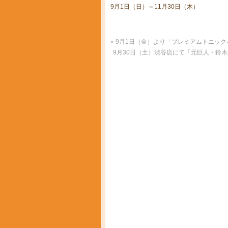
9月1日（日）～11月30日（木）
«
9月1日（金）より「プレミアムトニックキ
9月30日（土）渋谷店にて「元巨人・鈴