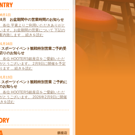
08月1日
6年8月 お盆期間中の営業時間のお知らせ
 各位 平素よりご利用いただきありがと
います。お盆期間の営業について 下記の
内致します ... 続きを読む
01月16日
6年 スポーツイベント観戦特別営業ご予約受
切りのお知らせ
 各位 HOOTERS銀座店をご愛顧いただ
がとうございます。 2月9日に開催を予定
ます ... 続きを読む
01月13日
6年 スポーツイベント観戦特別営業 ご予約に
のお知らせ
 各位 HOOTERS銀座店をご愛顧いただ
がとうございます。 2026年2月9日に開催
. 続きを読む