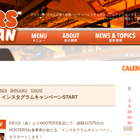
アメリカ・フロリダ発！各種パーティーもできるカジュアルアメリカンダイニン
パーティーのように明るくて楽
フータ
日
INZA
SHINJUKU
TOKYO
！インスタグラムキャンペーンSTART
2
9
16
23
9月1日（金）よりHOOTERS全店にて、総額10万円分の
30
« 1月
HOOTERSお食事券があたる「インスタグラムキャンペーン」
をスタートします！