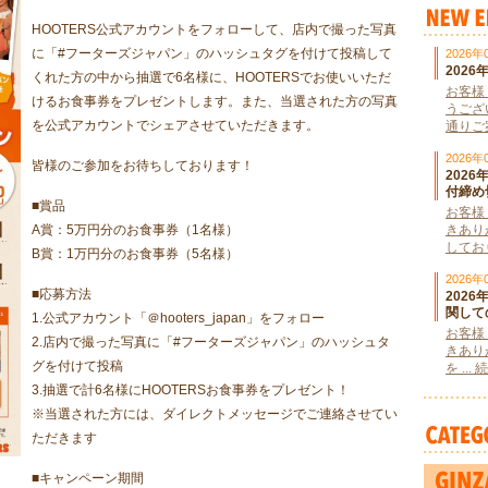
HOOTERS公式アカウントをフォローして、店内で撮った写真
に「#フーターズジャパン」のハッシュタグを付けて投稿して
2026年
202
くれた方の中から抽選で6名様に、HOOTERSでお使いいただ
お客様
けるお食事券をプレゼントします。また、当選された方の写真
うござ
を公式アカウントでシェアさせていただきます。
通りご案
2026年
皆様のご参加をお待ちしております！
202
付締め
■賞品
お客様
A賞：5万円分のお食事券（1名様）
きあり
しており
B賞：1万円分のお食事券（5名様）
2026年
■応募方法
202
関して
1.公式アカウント「＠hooters_japan」をフォロー
お客様
2.店内で撮った写真に「#フーターズジャパン」のハッシュタ
きあり
グを付けて投稿
を ..
3.抽選で計6名様にHOOTERSお食事券をプレゼント！
※当選された方には、ダイレクトメッセージでご連絡させてい
ただきます
■キャンペーン期間