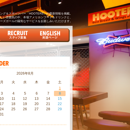
グ＆スポーツバー「HOOTERS」の最新情報を掲載。
しい雰囲気の中、本場アメリカンフード＆ドリンクと、
ーズガールの陽気なサービスをお楽しみいただけます。
2026年8月
月
火
水
木
金
土
1
3
4
5
6
7
8
10
11
12
13
14
15
17
18
19
20
21
22
24
25
26
27
28
29
31