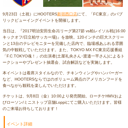
9月23日（土祝）にHOOTERS
新宿西口店
にて、「FC東京」のパブ
リックビューイングイベントを開催します。
当日は、『2017明治安田生命J1リーグ第27節 vs柏レイソル戦(16:00
キックオフ/日立柏サッカー場)』を放映。120インチの巨大スクリー
ンと13台のテレビモニターを完備した店内で、臨場感あふれる雰囲
気の中観戦していただけます。また、TOKYO MX FC東京応援番組
「F.C.TOKYO魂！」の出演者(土屋礼央さん･渡邉一平さん)によるト
ークショーやプレゼント抽選会、試合解説などを実施します。
本イベントは着席スタイルなので、チキンウィングやハンバーガー
など、HOOTERSならではのボリューム満点のアメリカンフードを
食べながら観戦を楽しんでいただけます。
チケットは、9月8日（金）10:00より発売開始。ローチケHMVおよ
びローソン/ミニストップ店舗Loppiにてご購入いただけます。皆様
のご来場お待ちしております！
イベント詳細