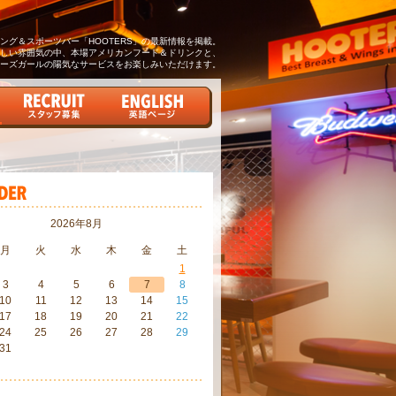
グ＆スポーツバー「HOOTERS」の最新情報を掲載。
しい雰囲気の中、本場アメリカンフード＆ドリンクと、
ーズガールの陽気なサービスをお楽しみいただけます。
2026年8月
月
火
水
木
金
土
1
3
4
5
6
7
8
10
11
12
13
14
15
17
18
19
20
21
22
24
25
26
27
28
29
31