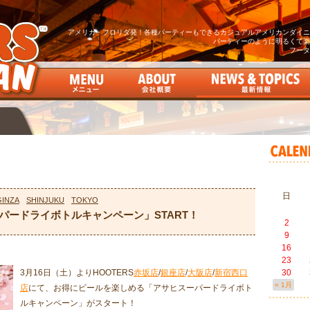
アメリカ・フロリダ発！各種パーティーもできるカジュアルアメリカンダイニン
パーティーのように明るくて楽
フータ
日
GINZA
SHINJUKU
TOKYO
パードライボトルキャンペーン」START！
2
9
16
23
3月16日（土）よりHOOTERS
赤坂店
/
銀座店
/
大阪店
/
新宿西口
30
« 1月
店
にて、お得にビールを楽しめる「アサヒスーパードライボト
ルキャンペーン」がスタート！