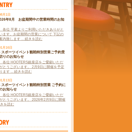
08月1日
2026年8月 お盆期間中の営業時間のお知
 各位 平素よりご利用いただきありがと
います。お盆期間の営業について 下記の
内致します ... 続きを読む
01月16日
6年 スポーツイベント観戦特別営業ご予約受
切りのお知らせ
 各位 HOOTERS銀座店をご愛顧いただ
がとうございます。 2月9日に開催を予定
ます ... 続きを読む
01月13日
6年 スポーツイベント観戦特別営業 ご予約に
のお知らせ
 各位 HOOTERS銀座店をご愛顧いただ
がとうございます。 2026年2月9日に開催
. 続きを読む