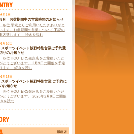
08月1日
6年8月 お盆期間中の営業時間のお知らせ
 各位 平素よりご利用いただきありがと
います。お盆期間の営業について 下記の
内致します ... 続きを読む
01月16日
6年 スポーツイベント観戦特別営業ご予約受
切りのお知らせ
 各位 HOOTERS銀座店をご愛顧いただ
がとうございます。 2月9日に開催を予定
ます ... 続きを読む
01月13日
6年 スポーツイベント観戦特別営業 ご予約に
のお知らせ
 各位 HOOTERS銀座店をご愛顧いただ
がとうございます。 2026年2月9日に開催
. 続きを読む