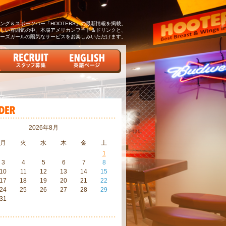
グ＆スポーツバー「HOOTERS」の最新情報を掲載。
しい雰囲気の中、本場アメリカンフード＆ドリンクと、
ーズガールの陽気なサービスをお楽しみいただけます。
2026年8月
月
火
水
木
金
土
1
3
4
5
6
7
8
10
11
12
13
14
15
17
18
19
20
21
22
24
25
26
27
28
29
31