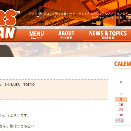
アメリカ・フロリダ発！各種パーティーもできるカジュアルアメリカンダイニン
パーティーのように明るくて楽
フータ
日
s
SHINJUKU
TOKYO
2
9
16
23
がとうございます。
30
« 1月
進法」施行にともない