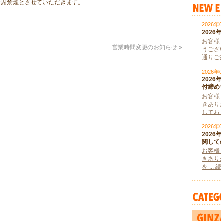
終日全席禁煙とさせていただきます。
2026年
202
お客様
営業時間変更のお知らせ
»
うござ
通りご案
2026年
202
付締め
お客様
きあり
しており
2026年
202
関して
お客様
きあり
を ..