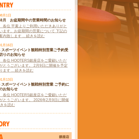
08月1日
6年8月 お盆期間中の営業時間のお知らせ
 各位 平素よりご利用いただきありがと
います。お盆期間の営業について 下記の
内致します ... 続きを読む
01月16日
6年 スポーツイベント観戦特別営業ご予約受
切りのお知らせ
 各位 HOOTERS銀座店をご愛顧いただ
がとうございます。 2月9日に開催を予定
ます ... 続きを読む
01月13日
6年 スポーツイベント観戦特別営業 ご予約に
のお知らせ
 各位 HOOTERS銀座店をご愛顧いただ
がとうございます。 2026年2月9日に開催
. 続きを読む