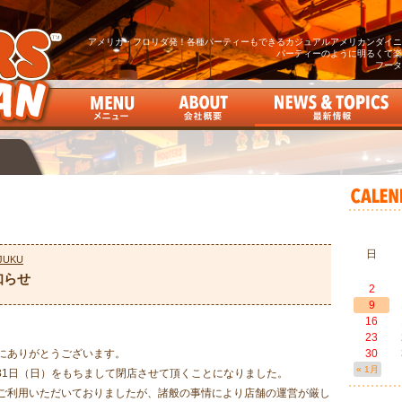
アメリカ・フロリダ発！各種パーティーもできるカジュアルアメリカンダイニン
パーティーのように明るくて楽
フータ
日
JUKU
知らせ
2
9
16
23
誠にありがとうございます。
30
« 1月
5月31日（日）をもちまして閉店させて頂くことになりました。
にご利用いただいておりましたが、諸般の事情により店舗の運営が厳し