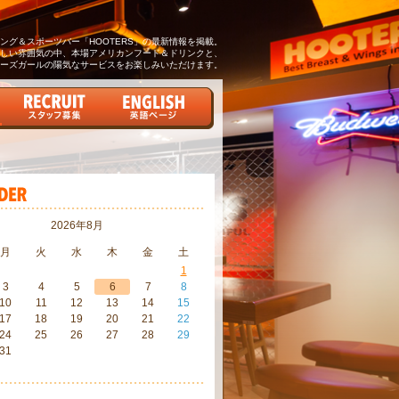
グ＆スポーツバー「HOOTERS」の最新情報を掲載。
しい雰囲気の中、本場アメリカンフード＆ドリンクと、
ーズガールの陽気なサービスをお楽しみいただけます。
2026年8月
月
火
水
木
金
土
1
3
4
5
6
7
8
10
11
12
13
14
15
17
18
19
20
21
22
24
25
26
27
28
29
31