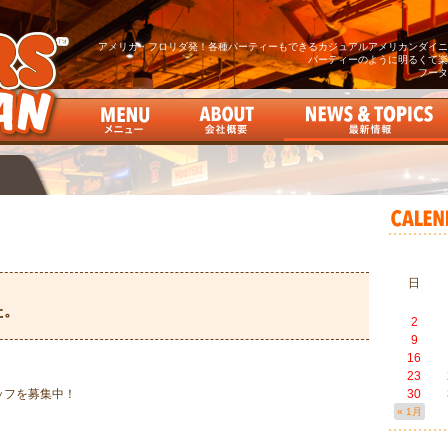
アメリカ・フロリダ発！各種パーティーもできるカジュアルアメリカンダイニン
パーティーのように明るくて楽
フータ
日
た。
2
9
16
23
ッフを募集中！
30
« 1月