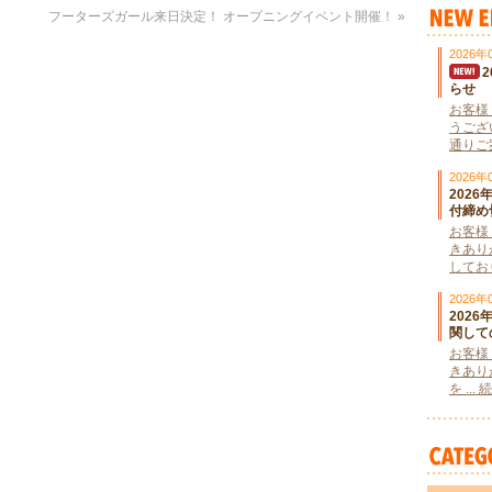
フーターズガール来日決定！ オープニングイベント開催！
»
2026年
らせ
お客様
うござ
通りご案
2026年
202
付締め
お客様
きあり
しており
2026年
202
関して
お客様
きあり
を ..