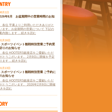
08月1日
2026年8月 お盆期間中の営業時間のお知
 各位 平素よりご利用いただきありがと
います。お盆期間の営業について 下記の
内致します ... 続きを読む
01月16日
6年 スポーツイベント観戦特別営業ご予約受
切りのお知らせ
 各位 HOOTERS銀座店をご愛顧いただ
がとうございます。 2月9日に開催を予定
ます ... 続きを読む
01月13日
6年 スポーツイベント観戦特別営業 ご予約に
のお知らせ
 各位 HOOTERS銀座店をご愛顧いただ
がとうございます。 2026年2月9日に開催
. 続きを読む