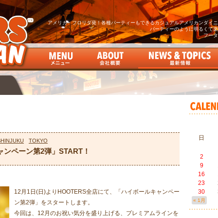
アメリカ・フロリダ発！各種パーティーもできるカジュアルアメリカンダイニン
パーティーのように明るくて楽
フータ
日
SHINJUKU
TOKYO
ャンペーン第2弾」START！
2
9
16
23
12月1日(日)よりHOOTERS全店にて、「ハイボールキャンペー
30
« 1月
ン第2弾」をスタートします。
今回は、12月のお祝い気分を盛り上げる、プレミアムラインを