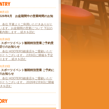
08月1日
2026年8月 お盆期間中の営業時間のお知
 各位 平素よりご利用いただきありがと
います。お盆期間の営業について 下記の
内致します ... 続きを読む
01月16日
6年 スポーツイベント観戦特別営業ご予約受
切りのお知らせ
 各位 HOOTERS銀座店をご愛顧いただ
がとうございます。 2月9日に開催を予定
ます ... 続きを読む
01月13日
6年 スポーツイベント観戦特別営業 ご予約に
のお知らせ
 各位 HOOTERS銀座店をご愛顧いただ
がとうございます。 2026年2月9日に開催
. 続きを読む