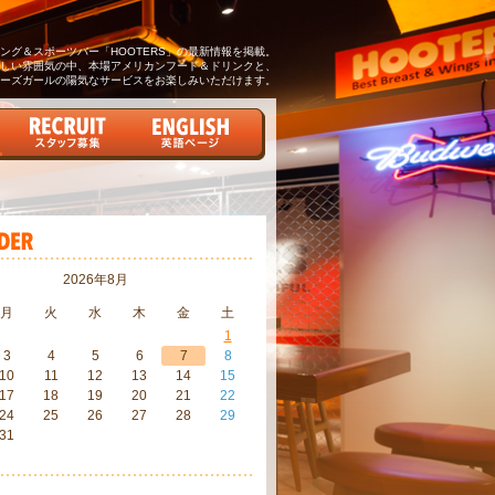
グ＆スポーツバー「HOOTERS」の最新情報を掲載。
しい雰囲気の中、本場アメリカンフード＆ドリンクと、
ーズガールの陽気なサービスをお楽しみいただけます。
2026年8月
月
火
水
木
金
土
1
3
4
5
6
7
8
10
11
12
13
14
15
17
18
19
20
21
22
24
25
26
27
28
29
31