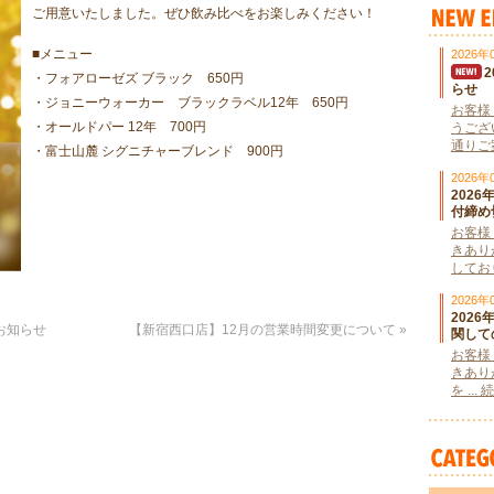
ご用意いたしました。ぜひ飲み比べをお楽しみください！
■メニュー
2026年
・フォアローゼズ ブラック 650円
らせ
・ジョニーウォーカー ブラックラベル12年 650円
お客様
・オールドパー 12年 700円
うござ
通りご案
・富士山麓 シグニチャーブレンド 900円
2026年
202
付締め
お客様
きあり
しており
2026年
202
お知らせ
【新宿西口店】12月の営業時間変更について
»
関して
お客様
きあり
を ..