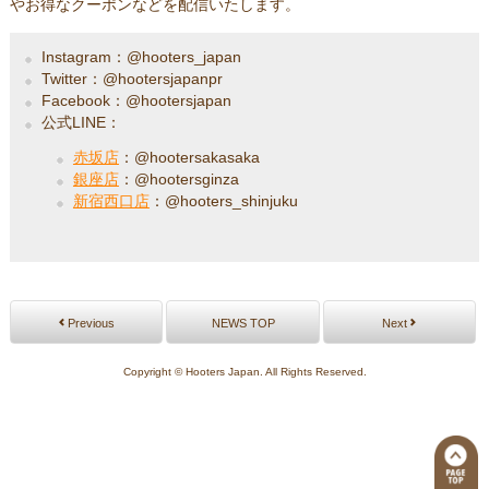
やお得なクーポンなどを配信いたします。
Instagram：@hooters_japan
Twitter：@hootersjapanpr
Facebook：@hootersjapan
公式LINE：
赤坂店
：@hootersakasaka
銀座店
：@hootersginza
新宿西口店
：@hooters_shinjuku
Previous
NEWS TOP
Next
Copyright © Hooters Japan. All Rights Reserved.